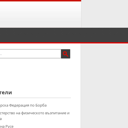
тели
рска Федерация по Борба
терство на физическото възпитание и
а
на Русе