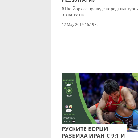
В Ню Йорк се проведе поредният турн
"Схватка на
12 May 2019 16:19 ч.
РУСКИТЕ БОРЦИ
РАЗБИХА ИРАН С 9:1 И