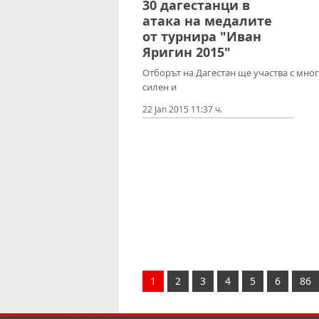
30 дагестанци в
атака на медалите
от турнира "Иван
Яригин 2015"
Отборът на Дагестан ще участва с мно
силен и
22 Jan 2015 11:37 ч.
1
2
3
4
5
6
86