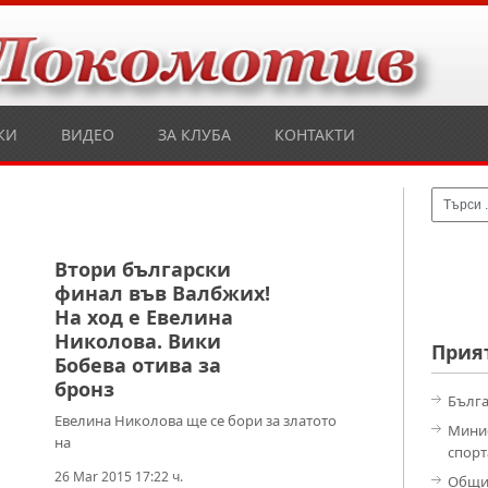
КИ
ВИДЕО
ЗА КЛУБА
КОНТАКТИ
Втори български
финал във Валбжих!
На ход е Евелина
Николова. Вики
Прия
Бобева отива за
бронз
Бълга
Евелина Николова ще се бори за златото
Минис
на
спорт
26 Mar 2015 17:22 ч.
Общи