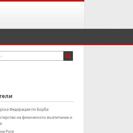
тели
рска Федерация по Борба
терство на физическото възпитание и
а
на Русе