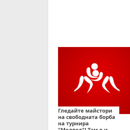
Гледайте майстори
на свободната борба
на турнира
"Медвед"! Там е и