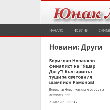
НАЧАЛО
НОВИНИ
СНИМ
Новини: Други
Борислав Новачков
финалист на "Яшар
Догу"! Българинът
тушира световния
шампион Рамонов!
Борислав Новачков жъне фурор на
авторитетния
28 Mar 2015 17:33 ч.