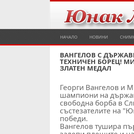
НАЧАЛО
НОВИНИ
СНИМ
ВАНГЕЛОВ С ДЪРЖАВН
ТЕХНИЧЕН БОРЕЦ! М
ЗЛАТЕН МЕДАЛ
Георги Вангелов и М
шампиони на държа
свободна борба в Сл
състезателите на "Юн
победи.
Вангелов тушира пъ
залепи плещите и на