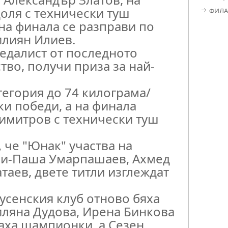
оля с технически туш
ФИЛА
на финала се разправи по
илиян Илиев.
едалист от последното
во, получи приза за най-
егория до 74 килограма/
ки победи, а на финала
имитров с технически туш
, че "Юнак" участва на
ли-Паша Умарпашаев, Ахмед
таев, двете титли изглеждат
усенския клуб отново бяха
иляна Дудова, Ирена Бинкова
аха шампионки, а Сезен