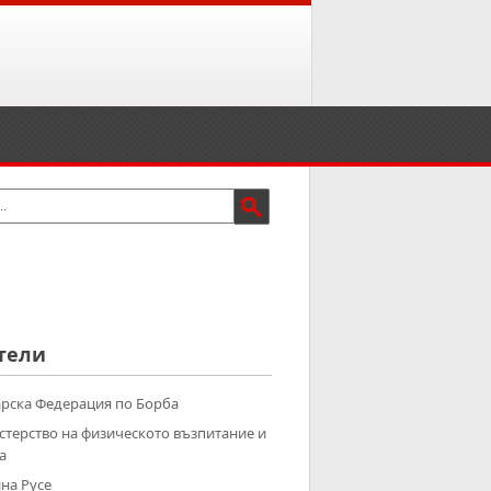
тели
рска Федерация по Борба
терство на физическото възпитание и
а
на Русе