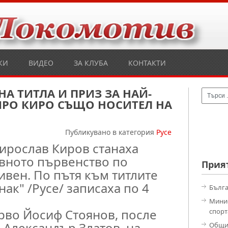
КИ
ВИДЕО
ЗА КЛУБА
КОНТАКТИ
А ТИТЛА И ПРИЗ ЗА НАЙ-
ИРО КИРО СЪЩО НОСИТЕЛ НА
Публикувано в категория
Русе
ирослав Киров станаха
вното първенство по
Прия
ивен. По пътя към титлите
ак" /Русе/ записаха по 4
Бълга
Минис
рво Йосиф Стоянов, после
спорт
 Александър Златов, на
Общи