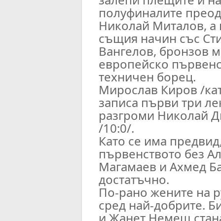
полуфиналите преод
Николай Миталов, а 
същия начин със Ст
Вангелов, бронзов м
европейско първенст
техничен борец.
Мирослав Киров /кат
записа първи три ле
разгроми Николай Д
/10:0/.
Като се има предвид
първенството без А
Магамаев и Ахмед Ба
достатъчно.
По-рано жените на р
сред най-добрите. Б
и Жанет Немеш стан