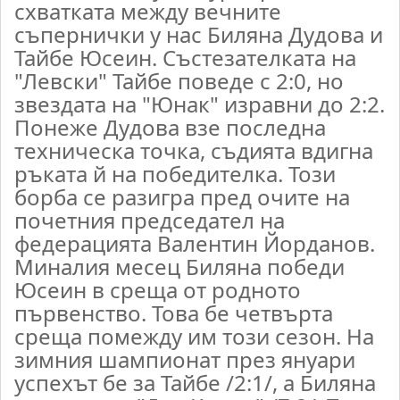
схватката между вечните
съпернички у нас Биляна Дудова и
Тайбе Юсеин. Състезателката на
"Левски" Тайбе поведе с 2:0, но
звездата на "Юнак" изравни до 2:2.
Понеже Дудова взе последна
техническа точка, съдията вдигна
ръката й на победителка. Този
борба се разигра пред очите на
почетния председател на
федерацията Валентин Йорданов.
Миналия месец Биляна победи
Юсеин в среща от родното
първенство. Това бе четвърта
среща помежду им този сезон. На
зимния шампионат през януари
успехът бе за Тайбе /2:1/, а Биляна