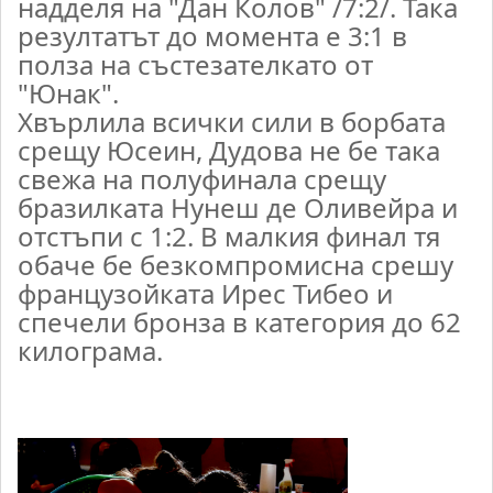
надделя на "Дан Колов" /7:2/. Така
резултатът до момента е 3:1 в
полза на състезателкато от
"Юнак".
Хвърлила всички сили в борбата
срещу Юсеин, Дудова не бе така
свежа на полуфинала срещу
бразилката Нунеш де Оливейра и
отстъпи с 1:2. В малкия финал тя
обаче бе безкомпромисна срешу
французойката Ирес Тибео и
спечели бронза в категория до 62
килограма.