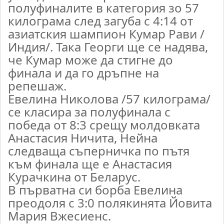
полуфиналите в категория зо 57
килограма след загуба с 4:14 от
азиатския шампион Кумар Рави /
Индия/. Така Георги ще се надява,
че Кумар може да стигне до
финала и да го дръпне на
репешаж.
Евелина Николова /57 килограма/
се класира за полуфинала с
победа от 8:3 срещу молдовката
Анастасия Ничита, Нейна
следваща съперничка по пътя
към финала ще е Анастасия
Курачкина от Беларус.
В първатна си борба Евелина
преодоля с 3:0 полякинята
Йовита
Мария Вжесиенс.