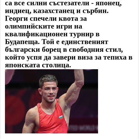
са все силни състезатели - японец,
индиец, казахстанец и сърбин.
Георги спечели квота за
олимпийските игри на
квалификационен турнир в
Будапеща. Той е единственият
български борец в свободния стил,
който успя да завери виза за тепиха в
японската столица.